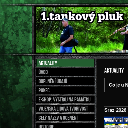
Aktuality
Aktuality
Úvod
Doplnění údajů
Co je u 
Pokec
E-shop: výstroj na památku
Vojenská lidová tvořivost
Sraz 2026
Celý název a ocenění
Historie