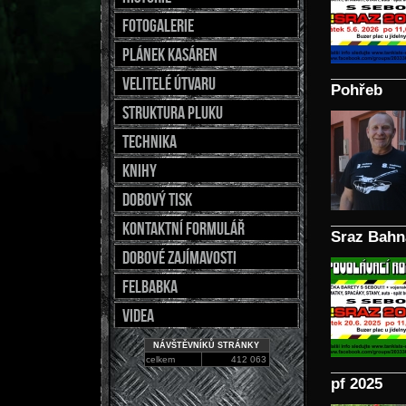
fotogalerie
Plánek kasáren
Velitelé útvaru
Pohřeb
Struktura pluku
Technika
Knihy
Dobový tisk
Kontaktní formulář
Sraz Bahn
Dobové zajímavosti
Felbabka
Videa
NÁVŠTĚVNÍKŮ STRÁNKY
celkem
412 063
pf 2025