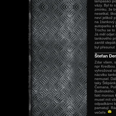
lampasáci po
vázy. Byl to
zmínku, že b
nesetkal, šk
neví jelikož 
na 1tankový 
autoparku a t
Trochu se to 
Já měl odjet 
tankového pr
zanítil slep
byl přesunut 
Štefan De
Zdar všem, sl
npr Kredbou.
vyhrožoval si
nácviku tank
nemusel. Dál
taky Štěpánk
Čemana, Polá
Budinského, 
fakt morous k
musel mít vž
odpadkárni by
pamatují. Rá
večeře.