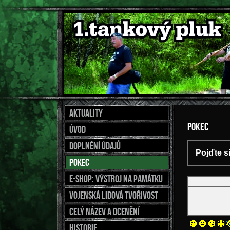
Aktuality
Pokec
Úvod
Doplnění údajů
Pojďte s
Pokec
E-shop: výstroj na památku
Vojenská lidová tvořivost
Celý název a ocenění
Historie