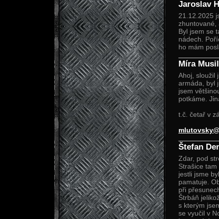
Jaroslav H
21.12.2025 j
zhuntované, 
Byl jsem se 
nádech. Poříd
ho mám posl
Míra Musil
Ahoj, sloužil
armáda, byl j
jsem většino
potkáme. Jin
t.č. četař v z
mlutovsky@
Štefan De
Zdar, pod st
Strašice tam 
jestli jsme b
pamatuje. Obč
při přesunec
Štrbáň jeliko
s kterým jsem
se vyučil v 