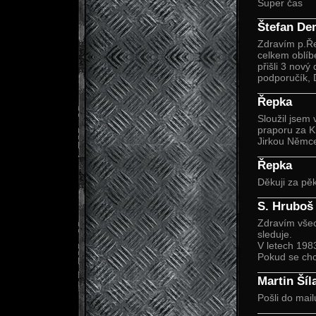
Super čas
Štefan De
Zdravím p.Řep
celkem oblíbe
přišli 3 nový
podporučík, 
Řepka
Sloužil jsem 
praporu za K
Jirkou Němc
Řepka
Děkuji za pě
S. Hruboš
Zdravím všec
sleduje.
V letech 1983
Pokud se chc
Martin Šíl
Pošli do mai