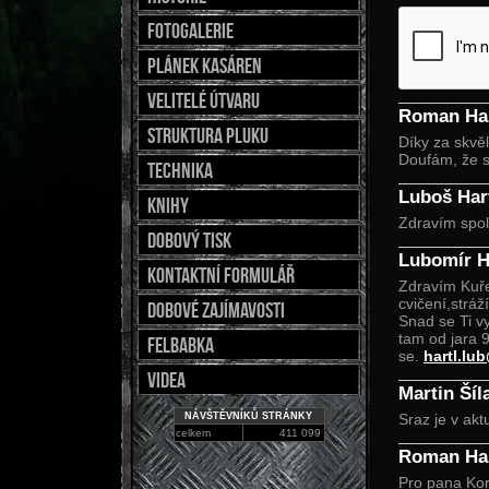
fotogalerie
Plánek kasáren
Velitelé útvaru
Roman Ha
Struktura pluku
Díky za skvě
Doufám, že s
Technika
Luboš Har
Knihy
Zdravím spol
Dobový tisk
Lubomír H
Kontaktní formulář
Zdravím Kuře
cvičení,stráž
Dobové zajímavosti
Snad se Ti v
tam od jara 
Felbabka
se.
hartl.lu
Videa
Martin Šíl
NÁVŠTĚVNÍKŮ STRÁNKY
Sraz je v aktu
celkem
411 099
Roman Ha
Pro pana Kor