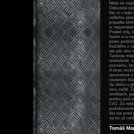
Nikto mi nep
Odovzdal som
Kto si v tej
veliteľov plu
pripadla úlo
si nepamätá
Priateľ môj, 
Sadni si a nap
pluku poslúži
Každého z ná
ale pár slov 
Tankista mlad
tankistické,
zoznamu, kto
A teraz možn
spomienok v 
osobným šťas
Vy všetci u 
veru zažili.
streľbách, ja
jazdou pod v
LVO. Za nieko
poďakovanie 
Ani nie pred
sa ho už ned
Tomáš Ma