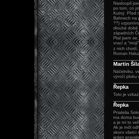
Nastoupil js
po tom, co js
Kutný. Před 
Bahnech na p
??) vzpomínal
dlouhé době j
západních Če
Ptal jsem se,
vrací a "moji
z nich chodí,
Roman Halu
Martin Šíl
Náčelníku, v
výročí pluku
Řepka
Toto je vzka
Řepka
Priatelia Sok
ma doma bude
a je mi to veľ
Ak je môl odh
skoro všetci 
jeden pravide