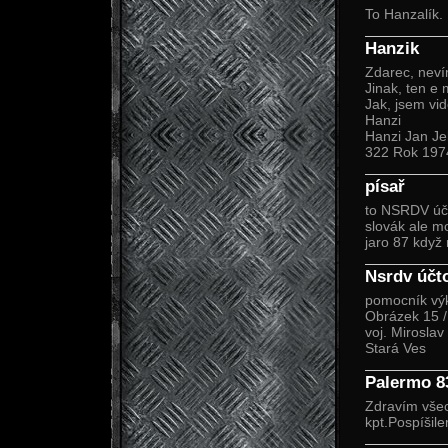
To Hanzalík.
Hanzik
Zdarec, nevím
Jinak, ten e 
Jak, jsem vid
Hanzi
Hanzi Jan Jel
322 Rok 197
písař
to NSRDV účt
slovák ale m
jaro 87 když 
Nsrdv účt
pomocník vý
Obrázek 15 /
voj. Mirosla
Stará Ves
Palermo 8
Zdravím všech
kpt.Pospíšil