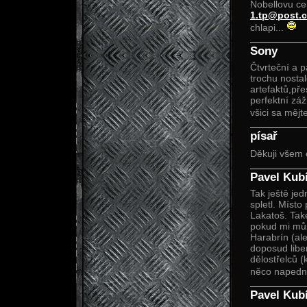
Nobellovu ce
1.tp@post.c
chlapi...
Sony
Čtvrteční a p
trochu nostal
artefaktů,př
perfektní záž
všici sa mějt
písař
Děkuji všem 
Pavel Kub
Tak ještě je
spletl. Místo
Lakatoš. Tak
pokud mi můž
Harabrín (al
doposud libe
dělostřelců 
něco napedne
Pavel Kub