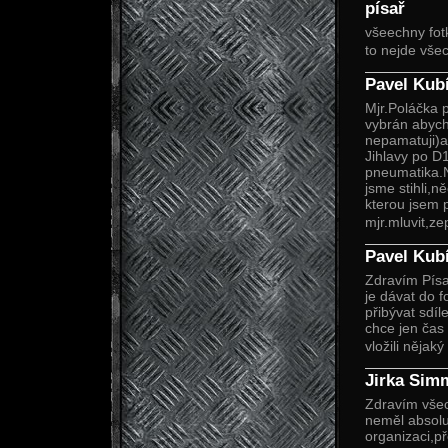
písař
všeechny fot
to nejde vše
Pavel Kub
Mjr.Poláčka p
vybrán abych
nepamatuji)a
Jihlavy po D
pneumatika.Na
jsme stihli,
kterou jsem 
mjr.mluvit,zep
Pavel Kub
Zdravím Písař
je dávat do 
přibývat sdí
chce jen čas 
vložili nějak
Jirka Sim
Zdravím všec
neměl absolu
organizaci,p