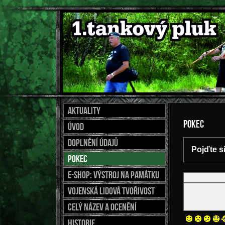
Aktuality
Pokec
Úvod
Doplnění údajů
Pojďte s
Pokec
E-shop: výstroj na památku
Vojenská lidová tvořivost
Celý název a ocenění
Historie