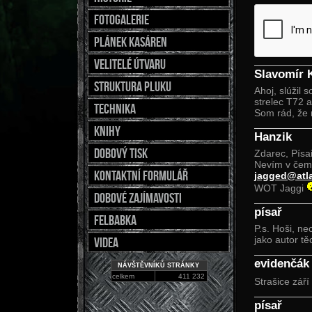
fotogalerie
Plánek kasáren
Velitelé útvaru
Slavomír K
Struktura pluku
Ahoj, slúžil
strelec T72 a
Technika
Som rád, že 
Knihy
Hanzik
Dobový tisk
Zdarec, Písař
Nevím v čem 
Kontaktní formulář
jagged@atla
WOT Jaggi
Dobové zajímavosti
písař
Felbabka
P.s. Hoši, n
jako autor tě
Videa
evidenčák
NÁVŠTĚVNÍKŮ STRÁNKY
celkem
411 232
Strašice září
písař