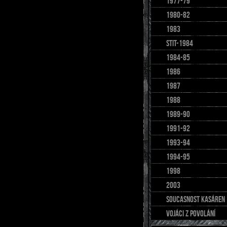
1977-79
1980-82
1983
stit-1984
1984-85
1986
1987
1988
1989-90
1991-92
1993-94
1994-95
1998
2003
soucasnost kasáren
Vojáci z povolání