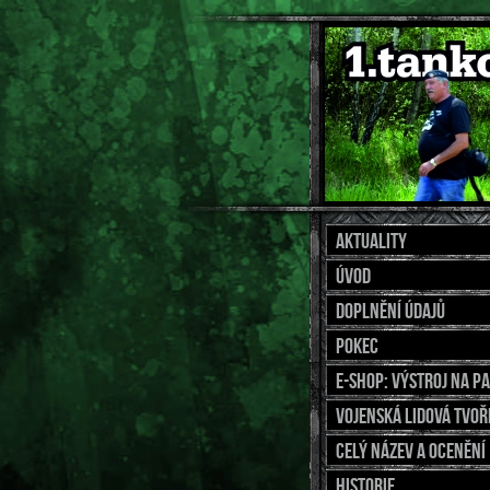
Aktuality
Úvod
Doplnění údajů
Pokec
E-shop: výstroj na p
Vojenská lidová tvoř
Celý název a ocenění
Historie