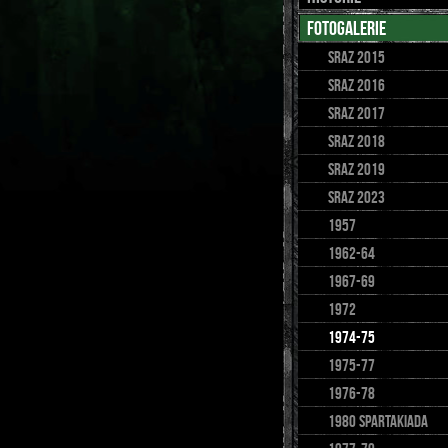
fotogalerie
Sraz 2015
sraz 2016
Sraz 2017
SRAZ 2018
SRAZ 2019
sraz 2023
1957
1962-64
1967-69
1972
1974-75
1975-77
1976-78
1980 spartakiada