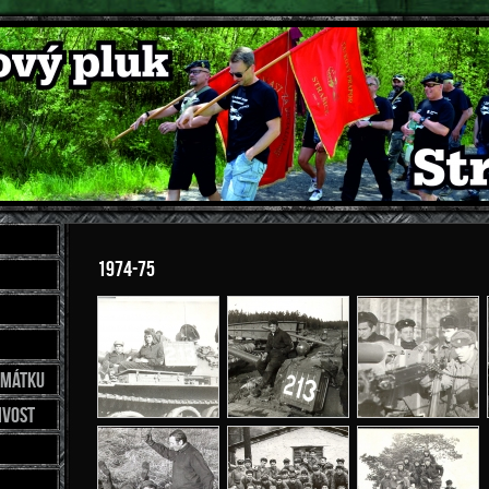
1974-75
amátku
ivost