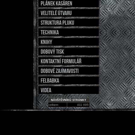
Plánek kasáren
Velitelé útvaru
Struktura pluku
Technika
Knihy
Dobový tisk
Kontaktní formulář
Dobové zajímavosti
Felbabka
Videa
NÁVŠTĚVNÍKŮ STRÁNKY
celkem
411 695