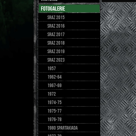
fotogalerie
Sraz 2015
sraz 2016
Sraz 2017
SRAZ 2018
SRAZ 2019
sraz 2023
1957
1962-64
1967-69
1972
1974-75
1975-77
1976-78
1980 spartakiada