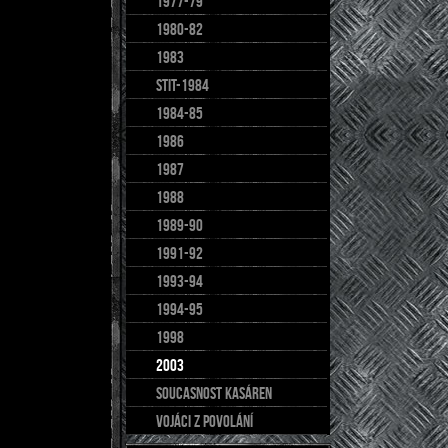
1977-79
1980-82
1983
stit-1984
1984-85
1986
1987
1988
1989-90
1991-92
1993-94
1994-95
1998
2003
soucasnost kasáren
Vojáci z povolání