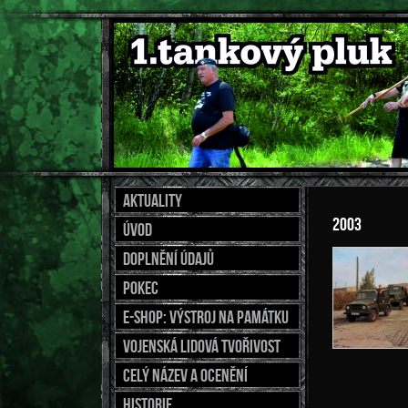
Aktuality
2003
Úvod
Doplnění údajů
Pokec
E-shop: výstroj na památku
Vojenská lidová tvořivost
Celý název a ocenění
Historie