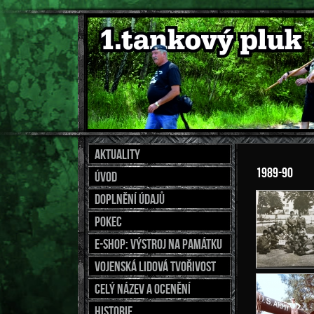
Aktuality
1989-90
Úvod
Doplnění údajů
Pokec
E-shop: výstroj na památku
Vojenská lidová tvořivost
Celý název a ocenění
Historie