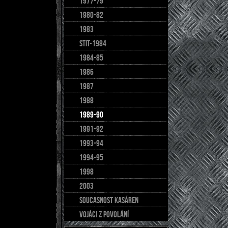
1977-79
1980-82
1983
stit-1984
1984-85
1986
1987
1988
1989-90
1991-92
1993-94
1994-95
1998
2003
soucasnost kasáren
Vojáci z povolání