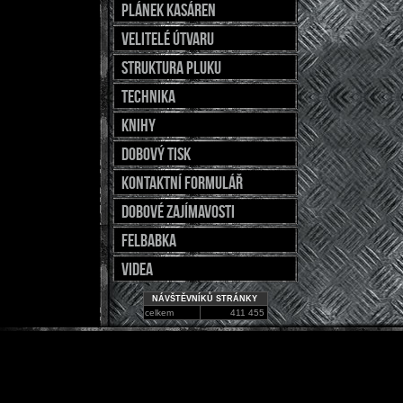
Plánek kasáren
Velitelé útvaru
Struktura pluku
Technika
Knihy
Dobový tisk
Kontaktní formulář
Dobové zajímavosti
Felbabka
Videa
NÁVŠTĚVNÍKŮ STRÁNKY
celkem
411 455