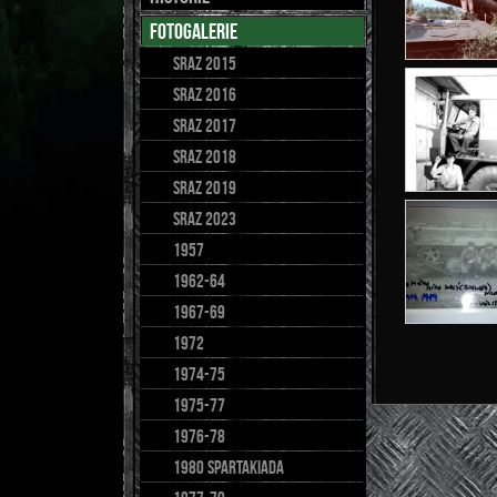
fotogalerie
Sraz 2015
sraz 2016
Sraz 2017
SRAZ 2018
SRAZ 2019
sraz 2023
1957
1962-64
1967-69
1972
1974-75
1975-77
1976-78
1980 spartakiada