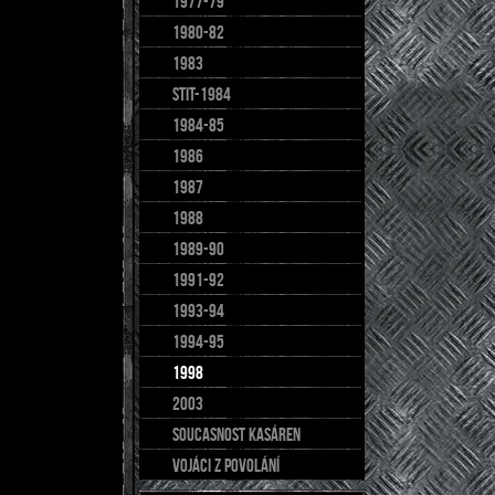
1977-79
1980-82
1983
stit-1984
1984-85
1986
1987
1988
1989-90
1991-92
1993-94
1994-95
1998
2003
soucasnost kasáren
Vojáci z povolání