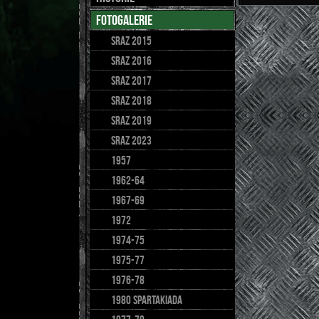
fotogalerie
Sraz 2015
sraz 2016
Sraz 2017
SRAZ 2018
SRAZ 2019
sraz 2023
1957
1962-64
1967-69
1972
1974-75
1975-77
1976-78
1980 spartakiada