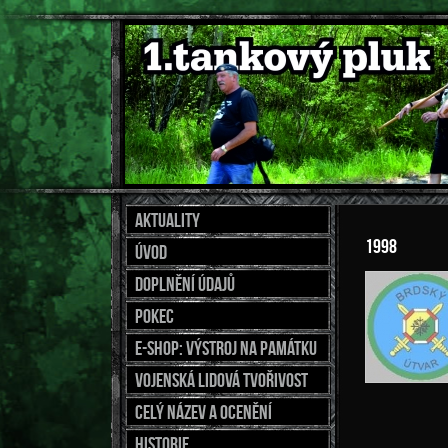
Aktuality
1998
Úvod
Doplnění údajů
Pokec
E-shop: výstroj na památku
Vojenská lidová tvořivost
Celý název a ocenění
Historie