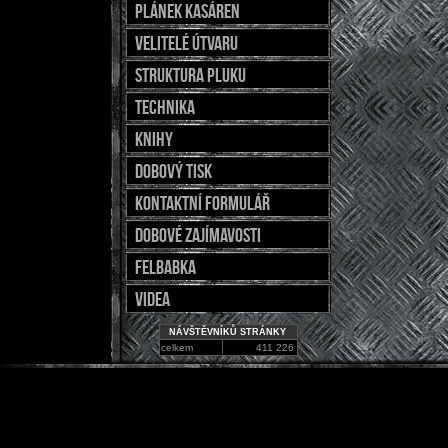
Plánek kasáren
Velitelé útvaru
Struktura pluku
Technika
Knihy
Dobový tisk
Kontaktní formulář
Dobové zajímavosti
Felbabka
Videa
NÁVŠTĚVNÍKŮ STRÁNKY
celkem
411 226